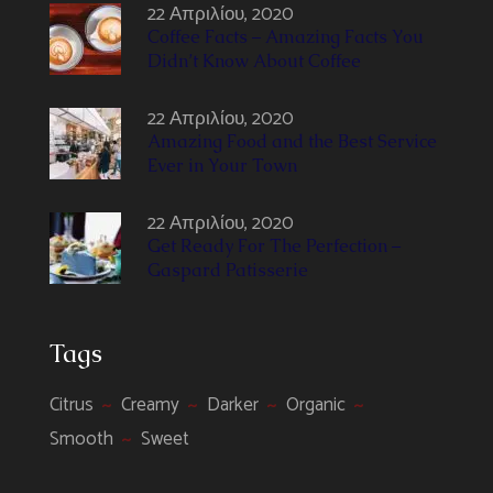
22 Απριλίου, 2020
Coffee Facts – Amazing Facts You
Didn’t Know About Coffee
22 Απριλίου, 2020
Amazing Food and the Best Service
Ever in Your Town
22 Απριλίου, 2020
Get Ready For The Perfection –
Gaspard Patisserie
Tags
Citrus
Creamy
Darker
Organic
Smooth
Sweet