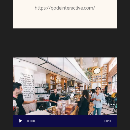
https://qodeinteractive.com/
Πρόγραμμα
00:00
00:00
Αναπαραγωγής