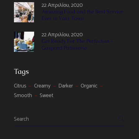
22 Απριλίου, 2020
Amazing Food and the Best Service
Ever in Your Town
22 Απριλίου, 2020
Get Ready For The Perfection –
Gaspard Patisserie
Tags
Citrus
Creamy
Darker
Organic
Smooth
Sweet