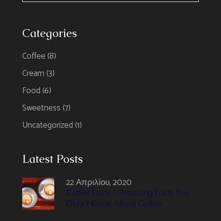
Categories
Coffee
(8)
Cream
(3)
Food
(6)
Sweetness
(7)
Uncategorized
(1)
Latest Posts
22 Απριλίου, 2020
Coffee Facts – Amazing Facts You
Didn’t Know About Coffee