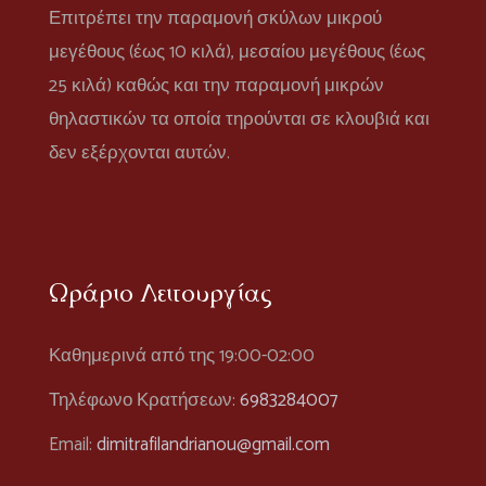
Επιτρέπει την παραμονή σκύλων μικρού
μεγέθους (έως 10 κιλά), μεσαίου μεγέθους (έως
25 κιλά) καθώς και την παραμονή μικρών
θηλαστικών τα οποία τηρούνται σε κλουβιά και
δεν εξέρχονται αυτών.
Ωράριο Λειτουργίας
Καθημερινά από της 19:00-02:00
Τηλέφωνο Κρατήσεων:
6983284007
Email:
dimitrafilandrianou@gmail.com