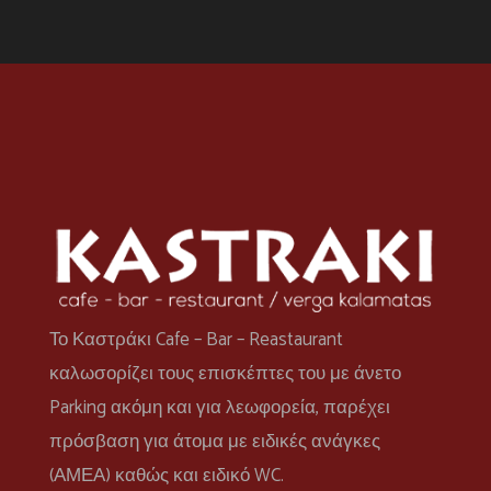
Το Καστράκι Cafe – Bar – Reastaurant
καλωσορίζει τους επισκέπτες του με άνετο
Parking ακόμη και για λεωφορεία, παρέχει
πρόσβαση για άτομα με ειδικές ανάγκες
(ΑΜΕΑ) καθώς και ειδικό WC.