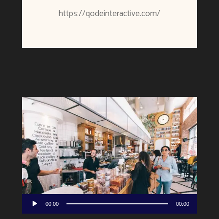
https://qodeinteractive.com/
Πρόγραμμα
00:00
00:00
Αναπαραγωγής