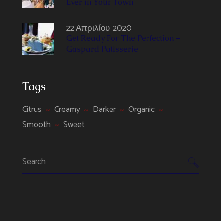
Ever in Your Town
22 Απριλίου, 2020
Get Ready For The Perfection –
Gaspard Patisserie
Tags
Citrus
Creamy
Darker
Organic
Smooth
Sweet
Search
for: