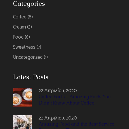
Categories
Coffee
(8)
Cream
(3)
Food
(6)
Sweetness
(7)
Uncategorized
(1)
Latest Posts
22 Απριλίου, 2020
Coffee Facts – Amazing Facts You
Didn’t Know About Coffee
22 Απριλίου, 2020
Amazing Food and the Best Service