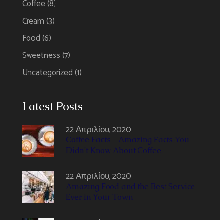
Coffee
(8)
Cream
(3)
Food
(6)
Sweetness
(7)
Uncategorized
(1)
Latest Posts
22 Απριλίου, 2020
Coffee Facts – Amazing Facts You
Didn’t Know About Coffee
22 Απριλίου, 2020
Amazing Food and the Best Service
Ever in Your Town