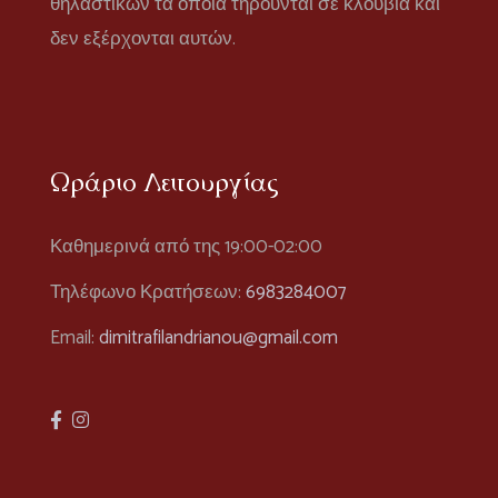
θηλαστικών τα οποία τηρούνται σε κλουβιά και
δεν εξέρχονται αυτών.
Ωράριο Λειτουργίας
Καθημερινά από της 19:00-02:00
Τηλέφωνο Κρατήσεων:
6983284007
Email:
dimitrafilandrianou@gmail.com