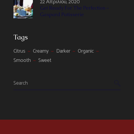
22 Απριλίου, 2020
Get Ready For The Perfection –
Gaspard Patisserie
Tags
Citrus
Creamy
Darker
Organic
Smooth
Sweet