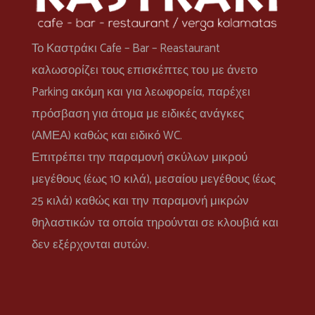
Το Καστράκι Cafe – Bar – Reastaurant
καλωσορίζει τους επισκέπτες του με άνετο
Parking ακόμη και για λεωφορεία, παρέχει
πρόσβαση για άτομα με ειδικές ανάγκες
(ΑΜΕΑ) καθώς και ειδικό WC.
Επιτρέπει την παραμονή σκύλων μικρού
μεγέθους (έως 10 κιλά), μεσαίου μεγέθους (έως
25 κιλά) καθώς και την παραμονή μικρών
θηλαστικών τα οποία τηρούνται σε κλουβιά και
δεν εξέρχονται αυτών.