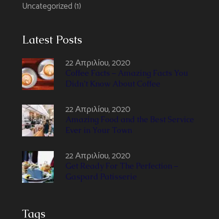
Uncategorized
(1)
Latest Posts
22 Απριλίου, 2020
Coffee Facts – Amazing Facts You
Didn’t Know About Coffee
22 Απριλίου, 2020
Amazing Food and the Best Service
Ever in Your Town
22 Απριλίου, 2020
Get Ready For The Perfection –
Gaspard Patisserie
Tags